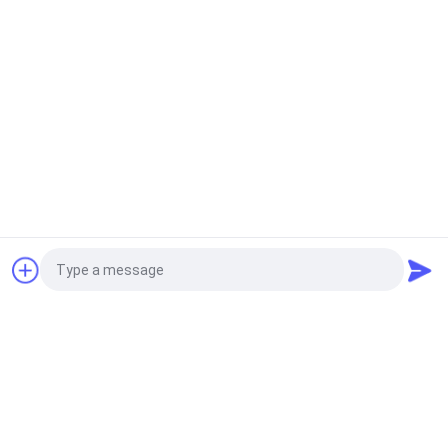
आरओ प्रणाली दबाव नियंत्रण और स्वचालित सफाई
पीएलसी द्वारा नियंत्रित किया जाता है। आरओ प्रणाली समय
पर और समय-समय पर कम दबाव से आरओ झिल्ली की सतह
धो सकती है।
3ओजोन और यूवी उपचार
एक बोली का अनुरोध
Photo
Video Call