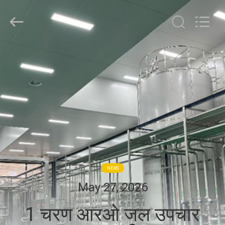
Zhangjiagang
Sunswell
Machinery
Co.,
Ltd..
All
Rights
Reserved.
घर
उत्पादों
वीडियो
हमारे
बारे
NEWS
में
May 27, 2026
1 चरण आरओ जल उपचार
कारखाना