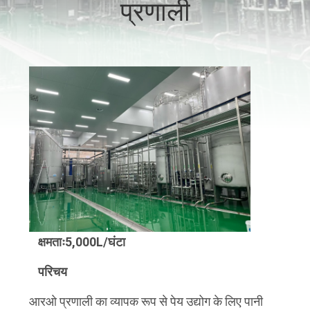
प्रणाली
भ्रमण
गुणवत्ता
नियंत्रण
संपर्क
करें
समाचार
एक
क्षमताः
5
,000L/घंटा
उद्धरण
परिचय
की
आरओ प्रणाली का व्यापक रूप से पेय उद्योग के लिए पानी