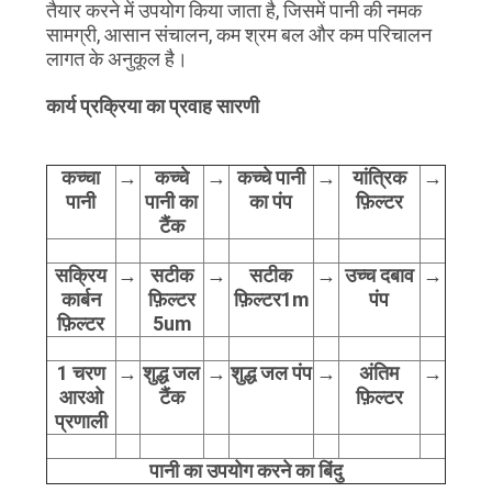
विनती
तैयार करने में उपयोग किया जाता है, जिसमें पानी की नमक
सामग्री, आसान संचालन, कम श्रम बल और कम परिचालन
करे
लागत के अनुकूल है।
कार्य प्रक्रिया का प्रवाह सारणी
साइटमैप
कच्चा
→
कच्चे
→
कच्चे पानी
→
यांत्रिक
→
PRIVACY
पानी
पानी का
का पंप
फ़िल्टर
POLICY
टैंक
सक्रिय
→
सटीक
→
सटीक
→
उच्च दबाव
→
कार्बन
फ़िल्टर
फ़िल्टर
1m
पंप
फ़िल्टर
5um
1 चरण
→
शुद्ध जल
→
शुद्ध जल पंप
→
अंतिम
→
आरओ
टैंक
फ़िल्टर
प्रणाली
पानी का उपयोग करने का बिंदु