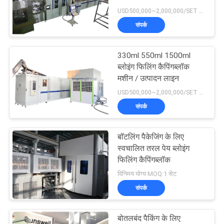
विनती
USD500,000~2,000,000/SET MOQ:1 सेट
करे
संपर्क
74
साइटमैप
330ml 550ml 1500ml
कम्बाइलॉक कैपिंग भरना
ब्लोइंग फिलिंग कैपिंगब्लॉक
मशीन / उत्पादन लाइन
PRIVACY
USD500,000~2,000,000/SET MOQ:1 सेट
POLICY
संपर्क
बॉटलिंग पैकेजिंग के लिए
48
स्वचालित तरल पेय ब्लोइंग
Aluminum Can
फिलिंग कैपिंगब्लॉक
विनिमय योग्य MOQ:1 सेट
Filling Machine
संपर्क
बोतलबंद पैकिंग के लिए