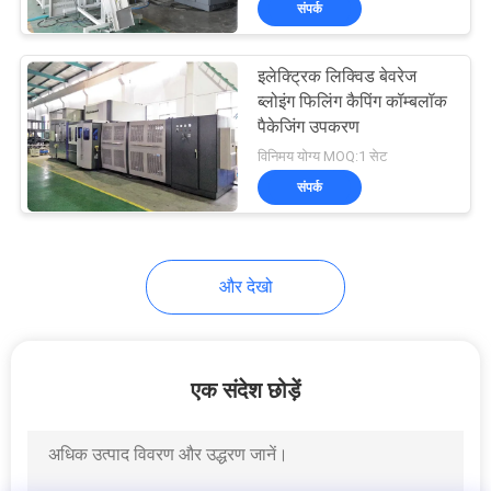
संपर्क
76
Bottle Labeling
इलेक्ट्रिक लिक्विड बेवरेज
Machine
ब्लोइंग फिलिंग कैपिंग कॉम्बलॉक
पैकेजिंग उपकरण
विनिमय योग्य MOQ:1 सेट
संपर्क
18
और देखो
PET Preform Bottle
एक संदेश छोड़ें
87