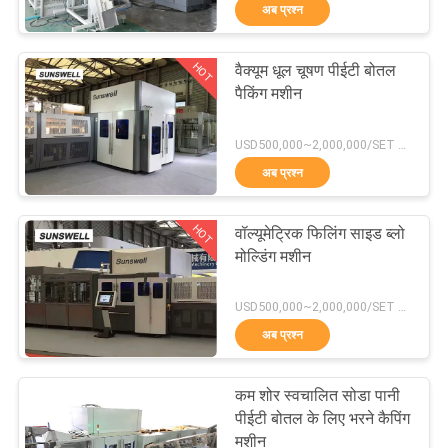
अब प्रश्न
भ्रमण
HOT
वैक्यूम धूल चूषण पीईटी बोतल
गुणवत्ता
94
पैकिंग मशीन
नियंत्रण
Carbonated Filling
USD500,000~2,000,000/SET MOQ:1 सेट
Machine
अब प्रश्न
संपर्क
करें
HOT
वॉल्यूमेट्रिक फिलिंग साइड ब्लो
मोल्डिंग मशीन
समाचार
92
USD500,000~2,000,000/SET MOQ:1 सेट
5 Gallon Water
अब प्रश्न
एक
Filling Machine
उद्धरण
कम शोर स्वचालित सोडा पानी
की
पीईटी बोतल के लिए भरने कैपिंग
मशीन