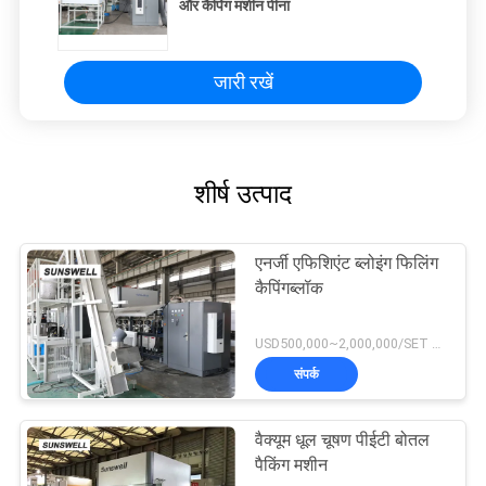
और कैपिंग मशीन पीना
जारी रखें
शीर्ष उत्पाद
एनर्जी एफिशिएंट ब्लोइंग फिलिंग
कैपिंगब्लॉक
USD500,000~2,000,000/SET MOQ:1 सेट
संपर्क
वैक्यूम धूल चूषण पीईटी बोतल
पैकिंग मशीन