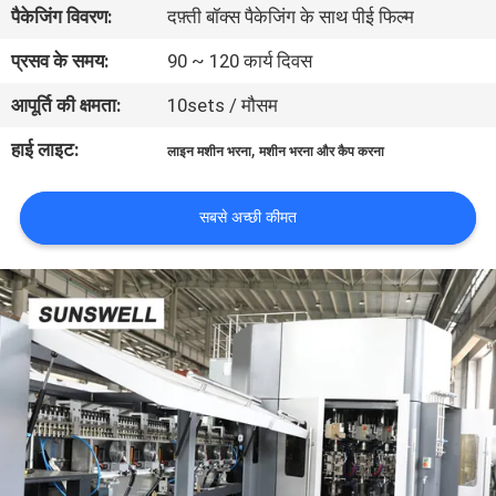
पैकेजिंग विवरण:
दफ़्ती बॉक्स पैकेजिंग के साथ पीई फिल्म
भ्रमण
प्रसव के समय:
90 ~ 120 कार्य दिवस
गुणवत्ता
आपूर्ति की क्षमता:
10sets / मौसम
नियंत्रण
हाई लाइट:
,
लाइन मशीन भरना
मशीन भरना और कैप करना
संपर्क
सबसे अच्छी कीमत
करें
समाचार
एक
उद्धरण
की