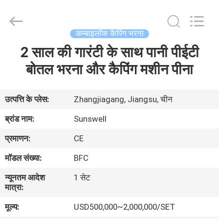
Zhangjiagang
Sunswell
Machinery
Co.,
Ltd..
कम्बाइलॉक कैपिंग भरना
All
Rights
Reserved.
2 साल की गारंटी के साथ पानी पीईटी
घर
बोतल भरना और कैपिंग मशीन पीना
उत्पादों
उत्पत्ति के प्लेस:
Zhangjiagang, Jiangsu, चीन
वीडियो
ब्रांड नाम:
Sunswell
प्रमाणन:
CE
हमारे
मॉडल संख्या:
BFC
बारे
न्यूनतम आदेश
1 सेट
में
मात्रा:
मूल्य:
USD500,000~2,000,000/SET
कारखाना