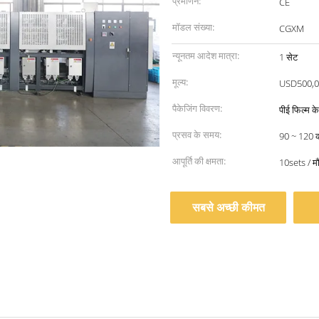
प्रमाणन:
CE
मॉडल संख्या:
CGXM
न्यूनतम आदेश मात्रा:
1 सेट
मूल्य:
USD500,0
पैकेजिंग विवरण:
पीई फिल्म के 
प्रसव के समय:
90 ~ 120 का
आपूर्ति की क्षमता:
10sets / 
सबसे अच्छी कीमत