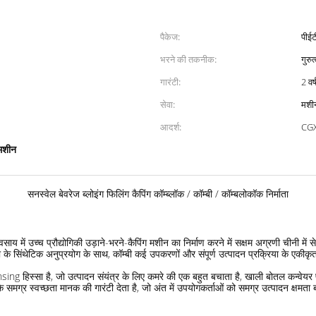
पैकेज:
पीईट
भरने की तकनीक:
गुरु
गारंटी:
2 वर्
सेवा:
मशीन
आदर्श:
CGX
 मशीन
सनस्वेल बेवरेज ब्लोइंग फिलिंग कैपिंग कॉम्ब्लॉक / कॉम्बी / कॉम्बलोकॉक निर्माता
साय में उच्च प्रौद्योगिकी उड़ाने-भरने-कैपिंग मशीन का निर्माण करने में सक्षम अग्रणी चीनी में 
ट्रो के सिंथेटिक अनुप्रयोग के साथ, कॉम्बी कई उपकरणों और संपूर्ण उत्पादन प्रक्रिया के एकीकृ
sing हिस्सा है, जो उत्पादन संयंत्र के लिए कमरे की एक बहुत बचाता है, खाली बोतल कन्वेय
के समग्र स्वच्छता मानक की गारंटी देता है, जो अंत में उपयोगकर्ताओं को समग्र उत्पादन क्ष