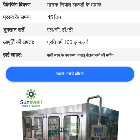
पैकेजिंग विवरण:
मानक निर्यात लकड़ी के मामले
भ्रमण
प्रसव के समय:
45 दिन
गुणवत्ता
भुगतान शर्तें:
एल/सी, टी/टी
नियंत्रण
आपूर्ति की क्षमता:
प्रति वर्ष 100 इकाइयाँ
हाई लाइट:
,
पानी भरने के उपकरण
पालतू बोतल भरने की मशीन
संपर्क
करें
सबसे अच्छी कीमत
समाचार
एक
उद्धरण
की