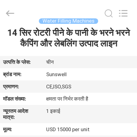
Zhangjiagang
Sunswell
Machinery
Co.,
Ltd..
Water Filling Machines
All
Rights
Reserved.
14 सिर रोटरी पीने के पानी के भरने भरने
घर
कैपिंग और लेबलिंग उत्पाद लाइन
उत्पादों
उत्पत्ति के प्लेस:
चीन
वीडियो
ब्रांड नाम:
Sunswell
प्रमाणन:
CE,ISO,SGS
हमारे
मॉडल संख्या:
क्षमता पर निर्भर करती है
बारे
न्यूनतम आदेश
1 इकाई
में
मात्रा:
मूल्य:
USD 15000 per unit
कारखाना