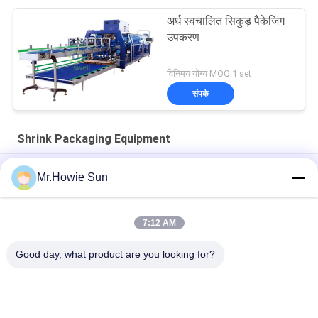
अर्ध स्वचालित सिकुड़ पैकेजिंग
उपकरण
विनिमय योग्य MOQ:1 set
संपर्क
Shrink Packaging Equipment
खाद्य पैकेजिंग पैकिंग लाइन के लिए स्वचालित सिकोड़ें फिल्म रैपिंग मशीन
Mr.Howie Sun
बोतलों 35 पैक / न्यूनतम पूरी तरह से स्वचालित के लिए उच्च प्रदर्शन हटना रैपिंग
मशीन
7:12 AM
पीईटी ग्लास बोतल के लिए हाई स्पीड 40 पैक / मिन स्ट्रेच रैपिंग मशीन
Good day, what product are you looking for?
लोकप्रिय श्रेणियां
सभी