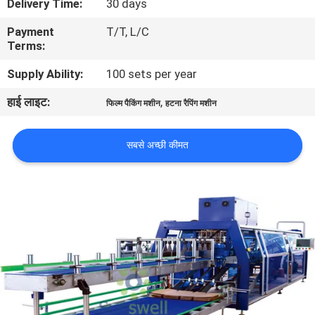
Delivery Time:
30 days
भ्रमण
Payment
T/T, L/C
Terms:
गुणवत्ता
Supply Ability:
100 sets per year
नियंत्रण
हाई लाइट:
,
फिल्म पैकिंग मशीन
हटना रैपिंग मशीन
संपर्क
सबसे अच्छी कीमत
करें
समाचार
एक
उद्धरण
की