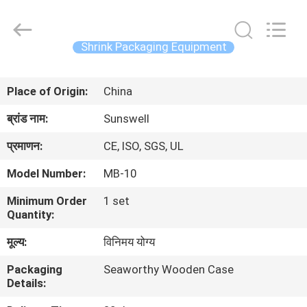
Zhangjiagang
Sunswell
Machinery
Co.,
Ltd..
Shrink Packaging Equipment
All
Rights
Reserved.
घर
Place of Origin:
China
उत्पादों
ब्रांड नाम:
Sunswell
प्रमाणन:
CE, ISO, SGS, UL
वीडियो
Model Number:
MB-10
Minimum Order
1 set
हमारे
Quantity:
बारे
मूल्य:
विनिमय योग्य
में
Packaging
Seaworthy Wooden Case
Details:
कारखाना