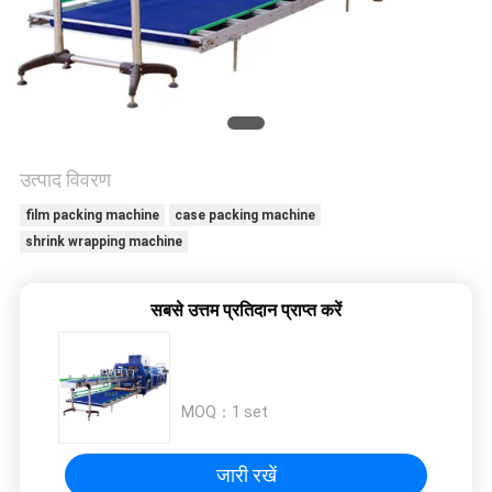
विनती
करे
साइटमैप
उत्पाद विवरण
PRIVACY
film packing machine
case packing machine
POLICY
shrink wrapping machine
सबसे उत्तम प्रतिदान प्राप्त करें
MOQ：
1 set
जारी रखें