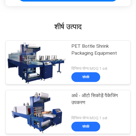
शीर्ष उत्पाद
PET Bottle Shrink
Packaging Equipment
विनिमय योग्य MOQ:1 set
संपर्क
अर्ध - ऑटो सिकोड़ें पैकेजिंग
उपकरण
विनिमय योग्य MOQ:1 set
संपर्क