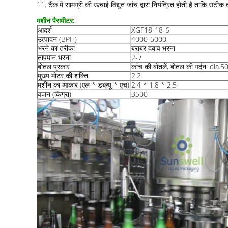
11. टैंक में सामग्री की ऊंचाई विद्युत जांच द्वारा नियंत्रित होती है ताकि स
मशीन पैरामीटर:
आदर्श
XGF18-18-6
उत्पादन (BPH)
4000-5000
भरने का तरीका
बराबर दबाव भरना
तापमान भरना
2-7
बोतल प्रकार
कांच की बोतलें, बोतल की गर्दन: dia
मुख्य मोटर की शक्ति
2.2
मशीन का आकार (एल * डब्ल्यू * एच)
2.4 * 1.8 * 2.5
वजन (किग्रा)
3500