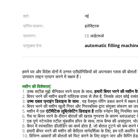
शर्त::
नई
प्रेरित प्रकार::
इलेक्ट्रिक
प्रमाणन::
CE आईएसओ
automatic filling machin
प्रमुखता देना:
ग्लास बोतल XGF18-18-6 के लिए स्वचालित 3in1 मोनोबॉक बीयर भरने की
हमने घर और विदेश दोनों में उन्नत प्रौद्योगिकियों को अपनाकर ग्लास की ब
उत्पादन लाइन प्रदान करने में सक्षम हैं।
मशीन की विशेषताएं:
1. उच्च सटीक मुझे चैनिकल भरने वाल्व के साथ,
हमारी बियर भरने की मशीन वैक्य
2. बियर भरने की मशीन बाहरी यांत्रिक वाल्व से लैस है, जिसके अंदर कोई वसंत 
3.
उच्च दबाव फ्राइंग डिवाइस के साथ
, यह वैक्यूम-पंपिंग डबल करने में सक्षम 
4. बियर भरने की मशीन खुली गियर और गियरबॉक्स द्वारा संयुक्त संचरण का उपयोग
5. मशीन में एक
एंटीमैटिक लूब्रिकेटिंग डिवाइस है
ताकि स्नेहन बिंदु नियमित रू
6. गैस या बियर भरने के दौरान बोतलों की खराब गुणवत्ता के कारण ब्लाउआउट क
7. एक पूर्ण स्टेनलेस स्टील चुंबकीय हॉपर के साथ, ताज कैप्स की असंतुलन, भोजन
8. कैपर में स्वचालित डीलोडिंग का कार्य होता है, जो बोतल टूटने को कम करने 
9. हमारी बीयर भरने की मशीन की केंद्रित मार्गदर्शिका के लिए, हम प्री-कवरिंग 
10. विभिन्न आकारों की बोतलों को फिट करने के लिए वाइन जार और कैपिंग हेड