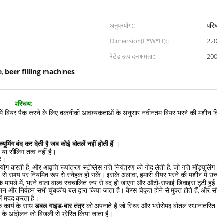
अनुप्रयोग::
परिध
Dimension(L*W*H)::
22
रेटेड उत्पादन क्षमता::
200
e
beer filling machines
,
 मशीन
परिचय:
ोतलों में बियर पैक करने के लिए तकनीकी आवश्यकताओं के अनुसार नवीनतम बियर भरने की मशीन 
ूमिंग बंद कर देती है जब कोई बोतलें नहीं होती हैं
।
या सीलिंग तत्व नहीं है।
है।
 करती है, और आवृत्ति रूपांतरण स्टीप्लेस गति नियंत्रण को गोद लेती है, जो गति मॉड्यूलिंग 
प से समय पर नियमित रूप से स्नेहक हो सकें। इसके अलावा, हमारी बीयर भरने की मशीन में उच्
े मामले में, भरने वाला वाल्व स्वचालित रूप से बंद हो जाएगा और ऑटो-सफाई डिवाइस टूटी हु
 और निर्वहन सभी चुंबकीय बल द्वारा किया जाता है। कैप्स विकृत होने से मुक्त होते हैं, और स
में मदद करता है।
के कार्य के साथ
डबल गाइड-बार तंत्र
को अपनाते हैं जो स्थिर और भरोसेमंद बोतल स्थानांतरित
 के आंदोलन को बिजली से प्रेरित किया जाता है।