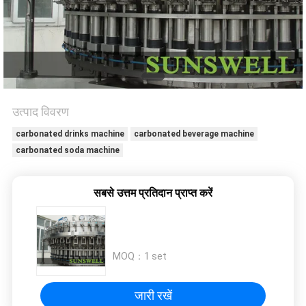
विनती
करे
साइटमैप
उत्पाद विवरण
PRIVACY
carbonated drinks machine
carbonated beverage machine
POLICY
carbonated soda machine
सबसे उत्तम प्रतिदान प्राप्त करें
MOQ：
1 set
जारी रखें