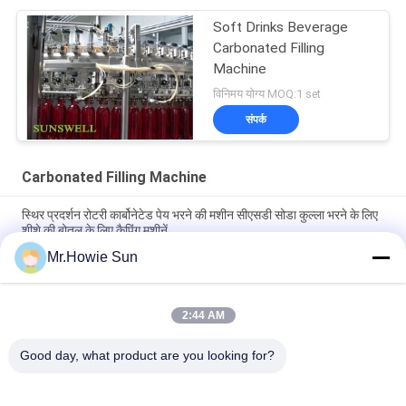
Soft Drinks Beverage
Carbonated Filling
Machine
विनिमय योग्य MOQ:1 set
संपर्क
Carbonated Filling Machine
स्थिर प्रदर्शन रोटरी कार्बोनेटेड पेय भरने की मशीन सीएसडी सोडा कुल्ला भरने के लिए
शीशे की बोतल के लिए कैपिंग मशीनें
Mr.Howie Sun
उच्च गति स्वचालित 3 में 1 गैस पेय कार्बोनेटेड पेय भरने की मशीन उपकरण ग्लास
बोतल सीएसडी संयंत्र
2:44 AM
उच्च गुणवत्ता वाली ग्लास बोतल सोडा भरने की मशीन कार्बोनेटेड पेय भरने की उत्पादन
लाइन ग्लास बोतल भरने की मशीन
Good day, what product are you looking for?
लोकप्रिय श्रेणियां
सभी