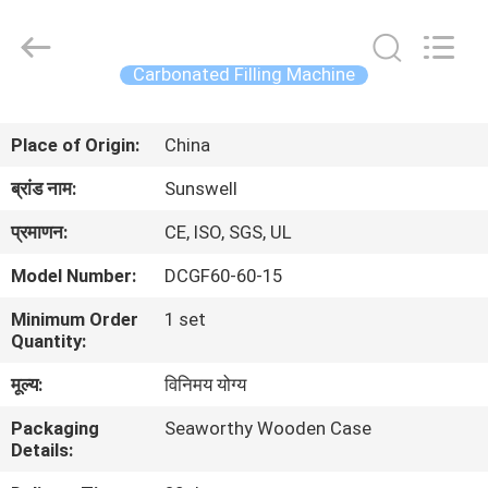
Zhangjiagang
Sunswell
Machinery
Co.,
Ltd..
Carbonated Filling Machine
All
Rights
Reserved.
घर
Place of Origin:
China
उत्पादों
ब्रांड नाम:
Sunswell
प्रमाणन:
CE, ISO, SGS, UL
वीडियो
Model Number:
DCGF60-60-15
Minimum Order
1 set
हमारे
Quantity:
बारे
मूल्य:
विनिमय योग्य
में
Packaging
Seaworthy Wooden Case
Details:
कारखाना