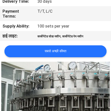
Delivery Time:
30 days
भ्रमण
Payment
T/T, L/C
Terms:
गुणवत्ता
Supply Ability:
100 sets per year
नियंत्रण
हाई लाइट:
,
कार्बोनेटेड सोडा मशीन
कार्बोनेटेड पेय मशीन
संपर्क
सबसे अच्छी कीमत
करें
समाचार
एक
उद्धरण
की