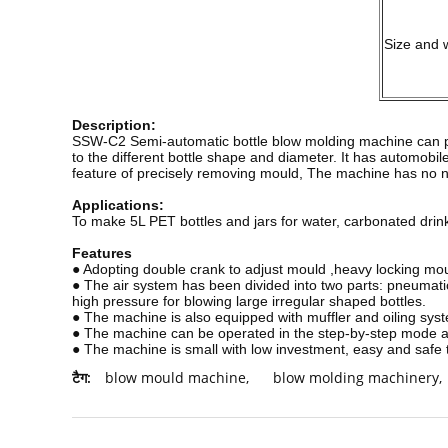
Size and 
Description:
SSW-C2 Semi-automatic bottle blow molding machine can prod
to the different bottle shape and diameter. It has automobil
feature of precisely removing mould, The machine has no noi
Applications:
To make 5L PET bottles and jars for water, carbonated drinks,
Features
● Adopting double crank to adjust mould ,heavy locking moul
● The air system has been divided into two parts: pneumatic 
high pressure for blowing large irregular shaped bottles.
● The machine is also equipped with muffler and oiling syst
● The machine can be operated in the step-by-step mode 
● The machine is small with low investment, easy and safe 
टैग:
blow mould machine
,
blow molding machinery
,