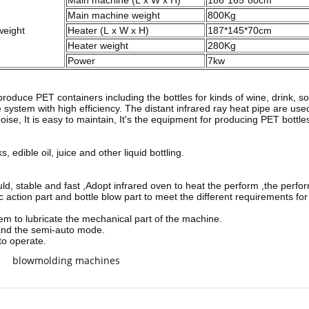
Main machine (L x W x H)
186*165*80cm
Main machine weight
800Kg
weight
Heater (L x W x H)
187*145*70cm
Heater weight
280Kg
Power
7kw
uce PET containers including the bottles for kinds of wine, drink, soyb
e system with high efficiency. The distant infrared ray heat pipe are use
se, It is easy to maintain, It's the equipment for producing PET bottle
 edible oil, juice and other liquid bottling.
d, stable and fast ,Adopt infrared oven to heat the perform ,the perfo
action part and bottle blow part to meet the different requirements for 
em to lubricate the mechanical part of the machine.
and the semi-auto mode.
to operate.
blowmolding machines