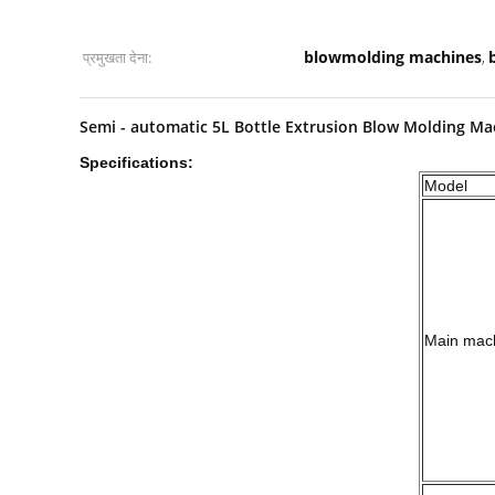
blowmolding machines
प्रमुखता देना:
,
Semi - automatic 5L Bottle Extrusion Blow Molding Mac
Specifications:
Model
Main mac