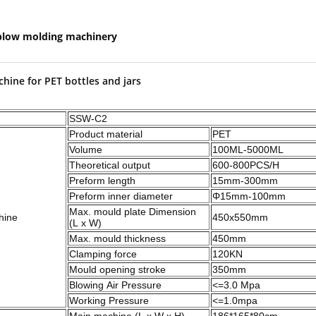
blow molding machinery
hine for PET bottles and jars
SSW-C2
Product material
PET
Volume
100ML-5000ML
Theoretical output
600-800PCS/H
Preform length
15mm-300mm
Preform inner diameter
Φ15mm-100mm
Max. mould plate Dimension
hine
450x550mm
(L x W)
Max. mould thickness
450mm
Clamping force
120KN
Mould opening stroke
350mm
Blowing Air Pressure
<=3.0 Mpa
Working Pressure
<=1.0mpa