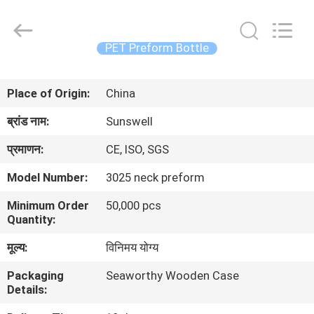
Zhangjiagang
Sunswell
Machinery
Co.,
Ltd..
PET Preform Bottle
All
Rights
Reserved.
घर
Place of Origin:
China
उत्पादों
ब्रांड नाम:
Sunswell
प्रमाणन:
CE, ISO, SGS
वीडियो
Model Number:
3025 neck preform
Minimum Order
50,000 pcs
हमारे
Quantity:
बारे
मूल्य:
विनिमय योग्य
में
Packaging
Seaworthy Wooden Case
Details:
कारखाना