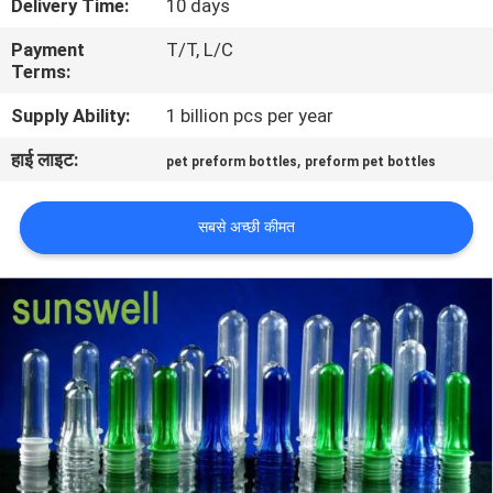
Delivery Time:
10 days
भ्रमण
Payment
T/T, L/C
Terms:
गुणवत्ता
Supply Ability:
1 billion pcs per year
नियंत्रण
हाई लाइट:
,
pet preform bottles
preform pet bottles
संपर्क
सबसे अच्छी कीमत
करें
समाचार
एक
उद्धरण
की