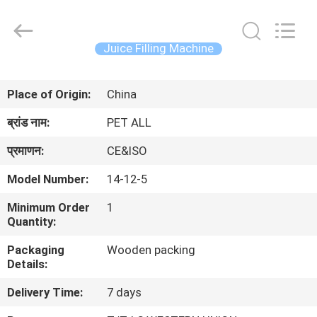
Zhangjiagang
Sunswell
Machinery
Co.,
Ltd..
Juice Filling Machine
All
Rights
Reserved.
घर
Place of Origin:
China
उत्पादों
ब्रांड नाम:
PET ALL
प्रमाणन:
CE&ISO
वीडियो
Model Number:
14-12-5
Minimum Order
1
हमारे
Quantity:
बारे
Packaging
Wooden packing
में
Details:
Delivery Time:
7 days
कारखाना