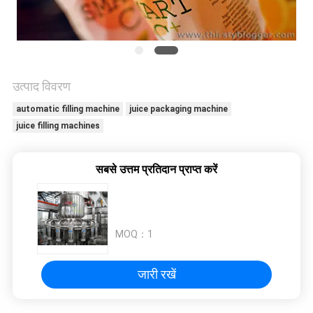
विनती
करे
साइटमैप
उत्पाद विवरण
automatic filling machine
juice packaging machine
PRIVACY
juice filling machines
POLICY
सबसे उत्तम प्रतिदान प्राप्त करें
MOQ：
1
जारी रखें