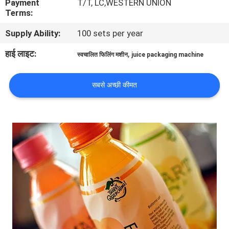
Payment
T/T, LC,WESTERN UNION
भ्रमण
Terms:
Supply Ability:
100 sets per year
गुणवत्ता
हाई लाइट:
,
स्वचालित फिलिंग मशीन
juice packaging machine
नियंत्रण
सबसे अच्छी कीमत
संपर्क
करें
समाचार
एक
उद्धरण
की