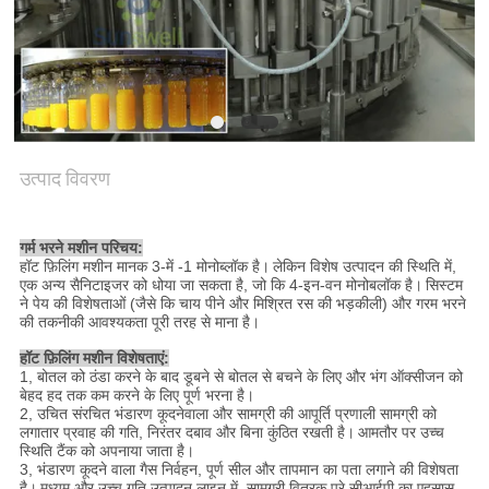
विनती
करे
साइटमैप
उत्पाद विवरण
PRIVACY
2000 बीपीएच के साथ 3-इंच -1 गर्म भरने की मशीन - पीईटी बोतलों के लिए
POLICY
30000 बीपीएच भरने की गति
गर्म भरने मशीन परिचय:
हॉट फ़िलिंग मशीन मानक 3-में -1 मोनोब्लॉक है।
लेकिन विशेष उत्पादन की स्थिति में,
एक अन्य सैनिटाइजर को धोया जा सकता है, जो कि 4-इन-वन मोनोबलॉक है।
सिस्टम
ने पेय की विशेषताओं (जैसे कि चाय पीने और मिश्रित रस की भड़कीली) और गरम भरने
की तकनीकी आवश्यकता पूरी तरह से माना है।
हॉट फ़िलिंग मशीन विशेषताएं:
1, बोतल को ठंडा करने के बाद डूबने से बोतल से बचने के लिए और भंग ऑक्सीजन को
बेहद हद तक कम करने के लिए पूर्ण भरना है।
2, उचित संरचित भंडारण कूदनेवाला और सामग्री की आपूर्ति प्रणाली सामग्री को
लगातार प्रवाह की गति, निरंतर दबाव और बिना कुंठित रखती है।
आमतौर पर उच्च
स्थिति टैंक को अपनाया जाता है।
3, भंडारण कूदने वाला गैस निर्वहन, पूर्ण सील और तापमान का पता लगाने की विशेषता
है।
मध्यम और उच्च गति उत्पादन लाइन में, सामग्री वितरक पूरे सीआईपी का एहसास