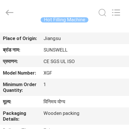
Zhangjiagang
Sunswell
Machinery
Co.,
Ltd..
Hot Filling Machine
All
Rights
Reserved.
घर
Place of Origin:
Jiangsu
उत्पादों
ब्रांड नाम:
SUNSWELL
प्रमाणन:
CE SGS UL ISO
वीडियो
Model Number:
XGF
Minimum Order
1
हमारे
Quantity:
बारे
मूल्य:
विनिमय योग्य
में
Packaging
Wooden packing
Details:
कारखाना