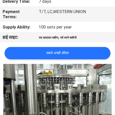
Delivery Time:
7 days
भ्रमण
Payment
T/T, LC,WESTERN UNION
Terms:
गुणवत्ता
Supply Ability:
100 sets per year
नियंत्रण
हाई लाइट:
,
रस उत्पादन मशीन
गर्म भरने मशीनों
संपर्क
सबसे अच्छी कीमत
करें
समाचार
एक
उद्धरण
की