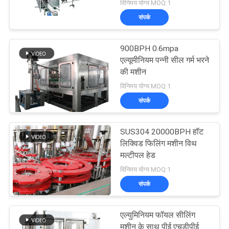
With
विनिमय योग्य MOQ:1
संपर्क
900BPH 0.6mpa
एल्यूमीनियम पन्नी सील गर्म भरने
की मशीन
विनिमय योग्य MOQ:1
संपर्क
SUS304 20000BPH हॉट
लिक्विड फिलिंग मशीन विथ
मल्टीपल हेड
विनिमय योग्य MOQ:1
संपर्क
एल्युमिनियम फॉयल सीलिंग
मशीन के साथ पीई एचडीपीई