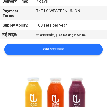
Delivery Time:
7 days
भ्रमण
Payment
T/T, LC,WESTERN UNION
Terms:
गुणवत्ता
Supply Ability:
100 sets per year
नियंत्रण
हाई लाइट:
,
रस उत्पादन मशीन
juice making machine
संपर्क
सबसे अच्छी कीमत
करें
समाचार
एक
उद्धरण
की