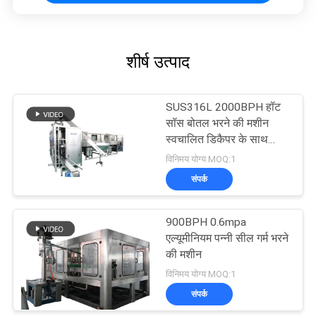
शीर्ष उत्पाद
SUS316L 2000BPH हॉट
सॉस बोतल भरने की मशीन
स्वचालित डिकैपर के साथ
With
विनिमय योग्य MOQ:1
संपर्क
900BPH 0.6mpa
एल्यूमीनियम पन्नी सील गर्म भरने
की मशीन
विनिमय योग्य MOQ:1
संपर्क