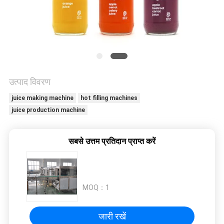
विनती
करे
साइटमैप
उत्पाद विवरण
PRIVACY
juice making machine
hot filling machines
POLICY
juice production machine
सबसे उत्तम प्रतिदान प्राप्त करें
MOQ：
1
जारी रखें