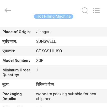
Zhangjiagang
Sunswell
Machinery
Co.,
Ltd..
Hot Filling Machine
All
Rights
Reserved.
घर
Place of Origin:
Jiangsu
उत्पादों
ब्रांड नाम:
SUNSWELL
प्रमाणन:
CE SGS UL ISO
वीडियो
Model Number:
XGF
Minimum Order
1
हमारे
Quantity:
बारे
मूल्य:
विनिमय योग्य
में
Packaging
woodern packing suitable for sea
Details:
shipment
कारखाना