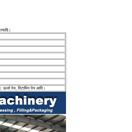
इत्यादि।
ेय, ऊर्जा पेय, विटामिन पेय आदि।