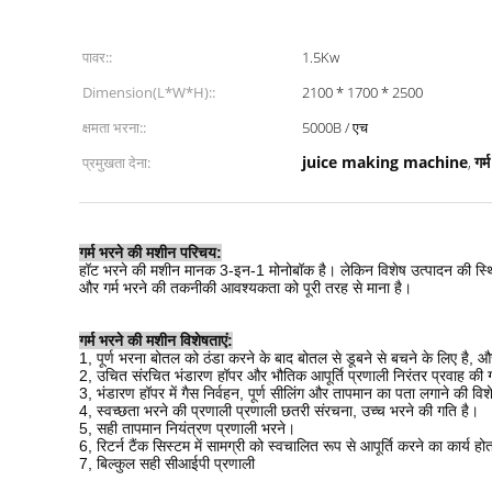
पावर::
1.5Kw
Dimension(L*W*H)::
2100 * 1700 * 2500
क्षमता भरना::
5000B / एच
juice making machine
गर्
प्रमुखता देना:
,
स्वचालित गरम भरने की मशीन, ग्लास बोतलबंद अंगूर रस बनाने की 
गर्म भरने की मशीन परिचय:
हॉट भरने की मशीन मानक 3-इन-1 मोनोबॉक है।
लेकिन विशेष उत्पादन की स्
और गर्म भरने की तकनीकी आवश्यकता को पूरी तरह से माना है।
गर्म भरने की मशीन विशेषताएं:
1, पूर्ण भरना बोतल को ठंडा करने के बाद बोतल से डूबने से बचने के लिए ह
2, उचित संरचित भंडारण हॉपर और भौतिक आपूर्ति प्रणाली निरंतर प्रवाह की ग
3, भंडारण हॉपर में गैस निर्वहन, पूर्ण सीलिंग और तापमान का पता लगाने की विश
4, स्वच्छता भरने की प्रणाली प्रणाली छतरी संरचना, उच्च भरने की गति है।
5, सही तापमान नियंत्रण प्रणाली भरने।
6, रिटर्न टैंक सिस्टम में सामग्री को स्वचालित रूप से आपूर्ति करने का कार्य हो
7, बिल्कुल सही सीआईपी प्रणाली