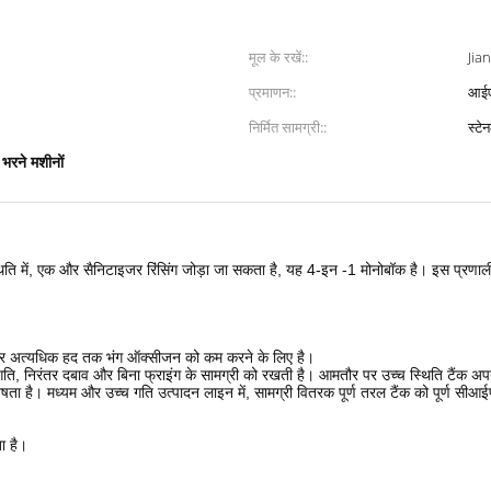
मूल के रखें::
Jian
प्रमाणन::
आई
निर्मित सामग्री::
स्टे
म भरने मशीनों
मशीन
थिति में, एक और सैनिटाइजर रिंसिंग जोड़ा जा सकता है, यह 4-इन -1 मोनोबॉक है।
इस प्रणाली
ै, और अत्यधिक हद तक भंग ऑक्सीजन को कम करने के लिए है।
ति, निरंतर दबाव और बिना फ्राइंग के सामग्री को रखती है।
आमतौर पर उच्च स्थिति टैंक अप
ेषता है।
मध्यम और उच्च गति उत्पादन लाइन में, सामग्री वितरक पूर्ण तरल टैंक को पूर्ण सी
ता है।