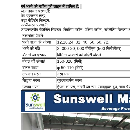
गर्म भरने की मशीन पूरी लाइन में शामिल हैं:
जल उपचार प्रणाली;
पेय प्रजनन तंत्र;
उड़ा मोल्डिंग सिस्टम;
नत्थीकरण प्रणाली;
डाउनस्ट्रीम पैकेजिंग सिस्टम: लेबलिंग मशीन, पैकिंग मशीन, फ्लेलेटिंग सिस्टम 
तकनीकी पैमाने:
भरने वाल्व की संख्या
12,16,24, 32, 40, 50, 60, 72,
भरने की गति
2, 000-30, 000 बीपीएच (500 मिलीलीटर)
बोतलों का प्रकार
विभिन्न आकारों की पीईटी बोतलें
बोतल की ऊंचाई
150-320 (मिमी)
बोतल व्यास
φ 50-110 (मिमी)
तापमान भरना
गरम भरना
सिद्धांत भरना
गुरुत्वाकर्षण भरना
उत्पाद भरना
ऐप्पल का रस, नारंगी का रस, स्वादयुक्त दूध, चाय प