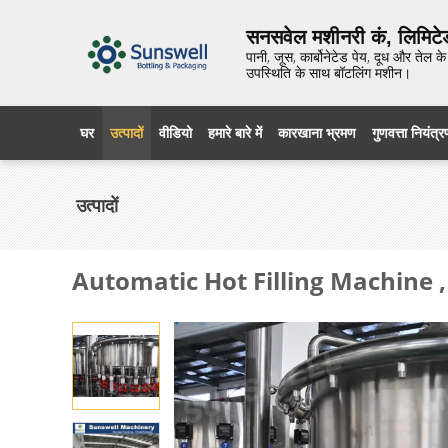
सनसवेल मशीनरी कं, लिमिटे
पानी, जूस, कार्बोनेटेड पेय, दूध और तेल
उपस्थिति के साथ बॉटलिंग मशीन।
घर
उत्पादों
वीडियो
हमारे बारे में
कारखाना भ्रमण
गुणवत्ता नियंत्
उत्पादों
Automatic Hot Filling Machine 