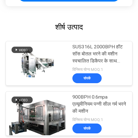
शीर्ष उत्पाद
SUS316L 2000BPH हॉट
सॉस बोतल भरने की मशीन
स्वचालित डिकैपर के साथ
With
विनिमय योग्य MOQ:1
संपर्क
900BPH 0.6mpa
एल्यूमीनियम पन्नी सील गर्म भरने
की मशीन
विनिमय योग्य MOQ:1
संपर्क