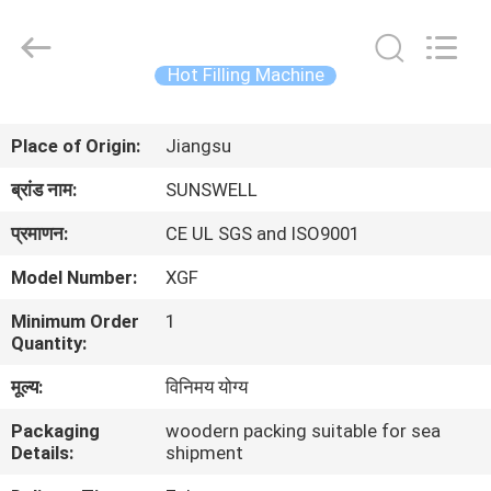
Zhangjiagang
Sunswell
Machinery
Co.,
Ltd..
Hot Filling Machine
All
Rights
Reserved.
घर
Place of Origin:
Jiangsu
उत्पादों
ब्रांड नाम:
SUNSWELL
प्रमाणन:
CE UL SGS and ISO9001
वीडियो
Model Number:
XGF
Minimum Order
1
हमारे
Quantity:
बारे
मूल्य:
विनिमय योग्य
में
Packaging
woodern packing suitable for sea
Details:
shipment
कारखाना