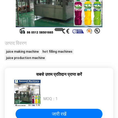
विनती
करे
साइटमैप
उत्पाद विवरण
PRIVACY
juice making machine
hot filling machines
POLICY
juice production machine
सबसे उत्तम प्रतिदान प्राप्त करें
MOQ：
1
जारी रखें