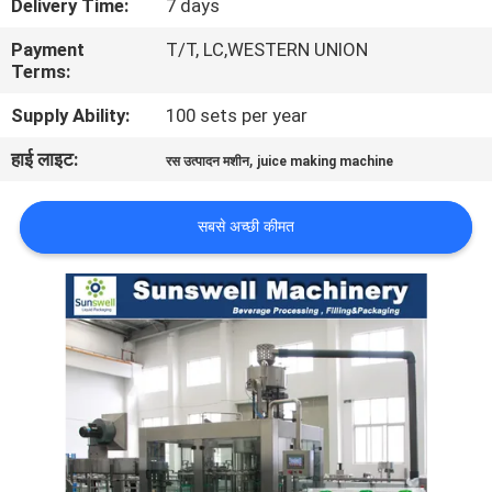
Delivery Time:
7 days
भ्रमण
Payment
T/T, LC,WESTERN UNION
Terms:
गुणवत्ता
Supply Ability:
100 sets per year
नियंत्रण
हाई लाइट:
,
रस उत्पादन मशीन
juice making machine
संपर्क
सबसे अच्छी कीमत
करें
समाचार
एक
उद्धरण
की