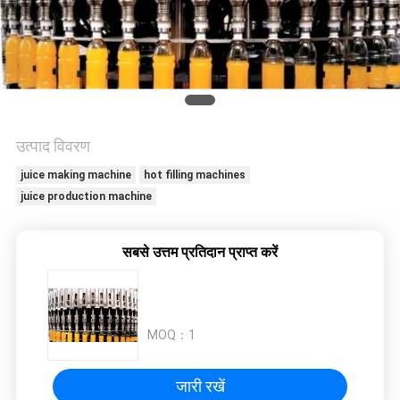
विनती
करे
साइटमैप
उत्पाद विवरण
PRIVACY
juice making machine
hot filling machines
POLICY
juice production machine
सबसे उत्तम प्रतिदान प्राप्त करें
MOQ：
1
जारी रखें