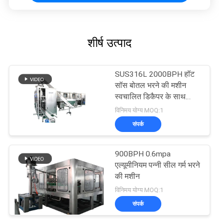
शीर्ष उत्पाद
SUS316L 2000BPH हॉट
सॉस बोतल भरने की मशीन
स्वचालित डिकैपर के साथ
With
विनिमय योग्य MOQ:1
संपर्क
900BPH 0.6mpa
एल्यूमीनियम पन्नी सील गर्म भरने
की मशीन
विनिमय योग्य MOQ:1
संपर्क