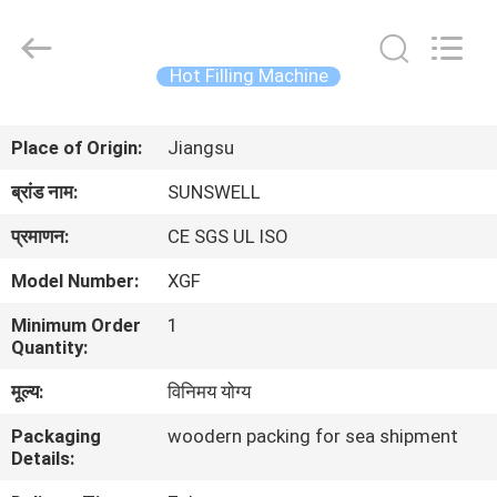
Zhangjiagang
Sunswell
Machinery
Co.,
Ltd..
Hot Filling Machine
All
Rights
Reserved.
घर
Place of Origin:
Jiangsu
उत्पादों
ब्रांड नाम:
SUNSWELL
प्रमाणन:
CE SGS UL ISO
वीडियो
Model Number:
XGF
Minimum Order
1
हमारे
Quantity:
बारे
मूल्य:
विनिमय योग्य
में
Packaging
woodern packing for sea shipment
Details:
कारखाना