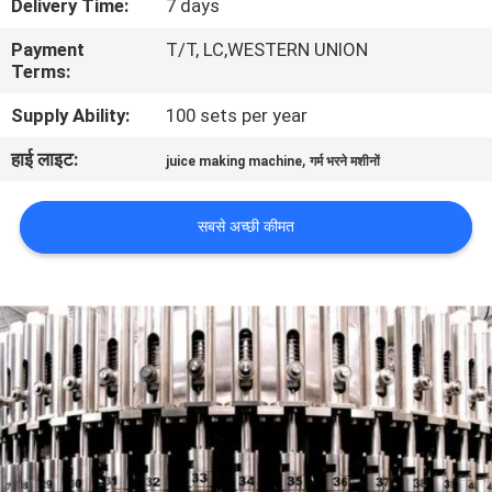
Delivery Time:
7 days
भ्रमण
Payment
T/T, LC,WESTERN UNION
Terms:
गुणवत्ता
Supply Ability:
100 sets per year
नियंत्रण
हाई लाइट:
,
juice making machine
गर्म भरने मशीनों
संपर्क
सबसे अच्छी कीमत
करें
समाचार
एक
उद्धरण
की