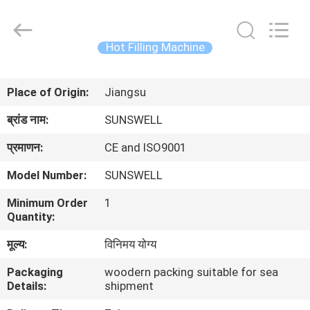
Zhangjiagang
Sunswell
Machinery
Co.,
Ltd..
Hot Filling Machine
All
Rights
Reserved.
घर
Place of Origin:
Jiangsu
उत्पादों
ब्रांड नाम:
SUNSWELL
प्रमाणन:
CE and ISO9001
वीडियो
Model Number:
SUNSWELL
Minimum Order
1
हमारे
Quantity:
बारे
मूल्य:
विनिमय योग्य
में
Packaging
woodern packing suitable for sea
Details:
shipment
कारखाना