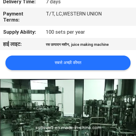
Delivery Time:
7 days
भ्रमण
Payment
T/T, LC,WESTERN UNION
Terms:
गुणवत्ता
Supply Ability:
100 sets per year
नियंत्रण
हाई लाइट:
,
रस उत्पादन मशीन
juice making machine
संपर्क
सबसे अच्छी कीमत
करें
समाचार
एक
उद्धरण
की