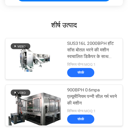
शीर्ष उत्पाद
SUS316L 2000BPH हॉट
सॉस बोतल भरने की मशीन
स्वचालित डिकैपर के साथ
With
विनिमय योग्य MOQ:1
संपर्क
900BPH 0.6mpa
एल्यूमीनियम पन्नी सील गर्म भरने
की मशीन
विनिमय योग्य MOQ:1
संपर्क