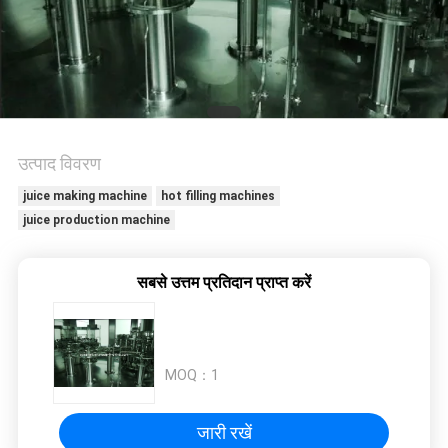
विनती
करे
साइटमैप
उत्पाद विवरण
PRIVACY
juice making machine
hot filling machines
POLICY
juice production machine
सबसे उत्तम प्रतिदान प्राप्त करें
MOQ：
1
जारी रखें