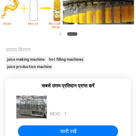
विनती
करे
साइटमैप
उत्पाद विवरण
PRIVACY
juice making machine
hot filling machines
POLICY
juice production machine
सबसे उत्तम प्रतिदान प्राप्त करें
MOQ：
1
जारी रखें