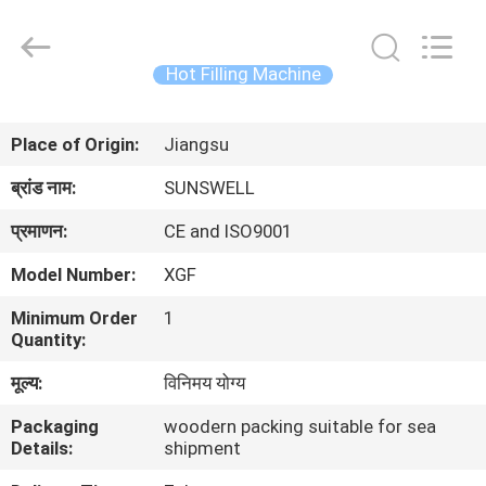
Zhangjiagang
Sunswell
Machinery
Co.,
Ltd..
Hot Filling Machine
All
Rights
Reserved.
घर
Place of Origin:
Jiangsu
उत्पादों
ब्रांड नाम:
SUNSWELL
प्रमाणन:
CE and ISO9001
वीडियो
Model Number:
XGF
Minimum Order
1
हमारे
Quantity:
बारे
मूल्य:
विनिमय योग्य
में
Packaging
woodern packing suitable for sea
Details:
shipment
कारखाना