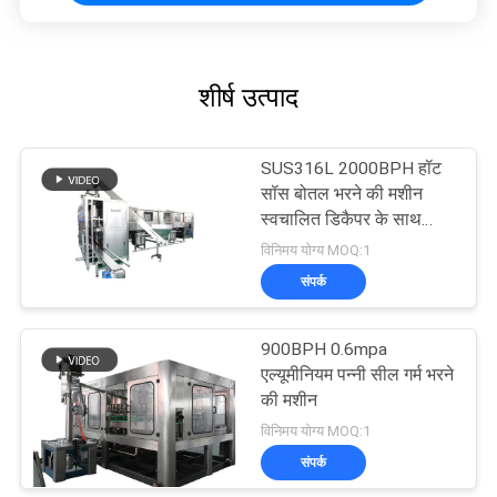
शीर्ष उत्पाद
SUS316L 2000BPH हॉट
सॉस बोतल भरने की मशीन
स्वचालित डिकैपर के साथ
With
विनिमय योग्य MOQ:1
संपर्क
900BPH 0.6mpa
एल्यूमीनियम पन्नी सील गर्म भरने
की मशीन
विनिमय योग्य MOQ:1
संपर्क