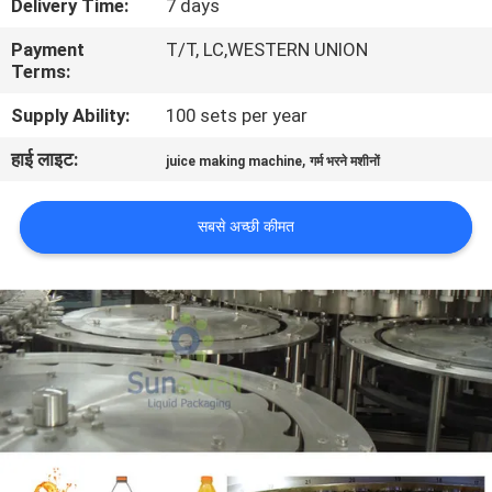
Delivery Time:
7 days
भ्रमण
Payment
T/T, LC,WESTERN UNION
Terms:
गुणवत्ता
Supply Ability:
100 sets per year
नियंत्रण
हाई लाइट:
,
juice making machine
गर्म भरने मशीनों
संपर्क
सबसे अच्छी कीमत
करें
समाचार
एक
उद्धरण
की