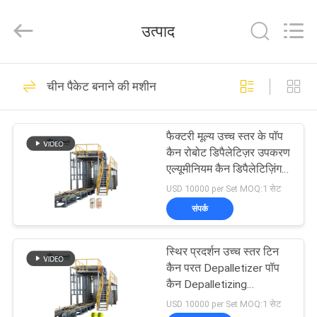
Zhangjiagang
Sunswell
Machinery
उत्पाद
Co.,
Ltd..
All
Rights
Reserved.
घर
91
चीन पैकेट बनाने की मशीन
Beverage Filling
उत्पादों
Machine
फैक्टरी मूल्य उच्च स्तर के पॉप
कैन रोबोट डिपैलेटिज़र उपकरण
वीडियो
एल्यूमीनियम कैन डिपैलेटिज़िंग
सिस्टम आपूर्तिकर्ता
USD 10000 per Set MOQ:1 सेट
हमारे
संपर्क
248
बारे
Water Filling
स्थिर प्रदर्शन उच्च स्तर टिन
में
कैन परत Depalletizer पॉप
Machines
कैन Depalletizing
Equipment निर्माताओं
कारखाना
USD 10000 per Set MOQ:1 सेट