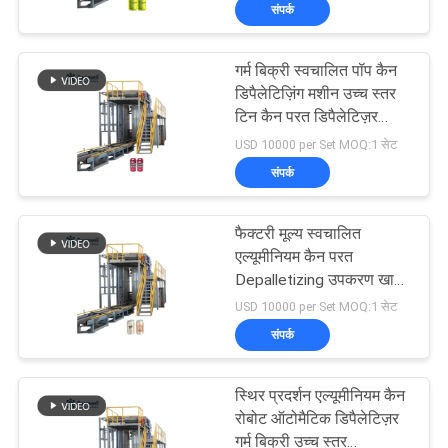
संपर्क
भ्रमण
गर्म बिक्री स्वचालित पॉप कैन
गुणवत्ता
94
डिपैलेटिज़िंग मशीन उच्च स्तर
नियंत्रण
टिन कैन परत डिपैलेटिज़र
Carbonated Filling
निर्माता
USD 10000 per Set MOQ:1 सेट
Machine
संपर्क
संपर्क
करें
फैक्टरी मूल्य स्वचालित
एल्यूमीनियम कैन परत
समाचार
Depalletizing उपकरण खाली
92
पॉप कैन के लिए उच्च स्तर
USD 10000 per Set MOQ:1 सेट
Depalletizer
5 Gallon Water
संपर्क
एक
Filling Machine
उद्धरण
स्थिर प्रदर्शन एल्यूमीनियम कैन
की
रोबोट ऑटोमैटिक डिपैलेटिज़र
गर्म बिक्री उच्च स्तर