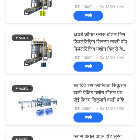
विनती
डिपैलेटिज़र प्रणाली बिक्री के
USD 10000 per Set MOQ:1 सेट
करे
लिए
संपर्क
74
साइटमैप
अच्छी कीमत ग्लास बोतल टिन
कम्बाइलॉक कैपिंग भरना
डिपैलेटिज़िंग सिस्टम खाली पॉप
डिपैलेटिज़िंग मशीन बिक्री के
PRIVACY
लिए
USD 10000 per Set MOQ:1 सेट
POLICY
संपर्क
स्वादित रस प्लास्टिक सिकुड़ने
48
वाली पैकिंग मशीन शीतल पेय
Aluminum Can
पीई फिल्म सिकुड़ने वाली पैकिंग
मशीन ग्लास की बोतलों के लिए
USD 60000 per Set MOQ:1 सेट
Filling Machine
संपर्क
ग्लास बोतल वाइन हीट सुरंग