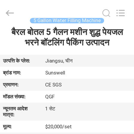
Zhangjiagang
Sunswell
Machinery
Co.,
Ltd..
5 Gallon Water Filling Machine
All
Rights
Reserved.
बैरल बोतल 5 गैलन मशीन शुद्ध पेयजल
घर
भरने बॉटलिंग पैकिंग उत्पादन
उत्पादों
उत्पत्ति के प्लेस:
Jiangsu, चीन
वीडियो
ब्रांड नाम:
Sunswell
प्रमाणन:
CE SGS
हमारे
मॉडल संख्या:
QGF
बारे
न्यूनतम आदेश
1 सेट
में
मात्रा:
मूल्य:
$20,000/set
कारखाना