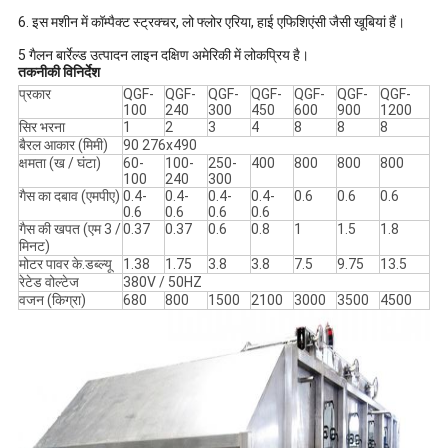
6. इस मशीन में कॉम्पैक्ट स्ट्रक्चर, लो फ्लोर एरिया, हाई एफिशिएंसी जैसी खूबियां हैं।
5 गैलन बार्रेल्ड उत्पादन लाइन दक्षिण अमेरिकी में लोकप्रिय है।
तकनीकी विनिर्देश
प्रकार
QGF-
QGF-
QGF-
QGF-
QGF-
QGF-
QGF-
100
240
300
450
600
900
1200
सिर भरना
1
2
3
4
8
8
8
बैरल आकार (मिमी)
90 276x490
क्षमता (ख / घंटा)
60-
100-
250-
400
800
800
800
100
240
300
गैस का दबाव (एमपीए)
0.4-
0.4-
0.4-
0.4-
0.6
0.6
0.6
0.6
0.6
0.6
0.6
गैस की खपत (एम 3 /
0.37
0.37
0.6
0.8
1
1.5
1.8
मिनट)
मोटर पावर के.डब्ल्यू
1.38
1.75
3.8
3.8
7.5
9.75
13.5
रेटेड वोल्टेज
380V / 50HZ
वजन (किग्रा)
680
800
1500
2100
3000
3500
4500