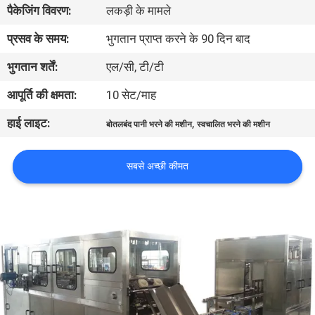
पैकेजिंग विवरण:
लकड़ी के मामले
भ्रमण
प्रसव के समय:
भुगतान प्राप्त करने के 90 दिन बाद
गुणवत्ता
भुगतान शर्तें:
एल/सी, टी/टी
नियंत्रण
आपूर्ति की क्षमता:
10 सेट/माह
हाई लाइट:
,
बोतलबंद पानी भरने की मशीन
स्वचालित भरने की मशीन
संपर्क
करें
सबसे अच्छी कीमत
समाचार
एक
उद्धरण
की