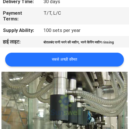
Delivery Time:
30 days
भ्रमण
Payment
T/T, L/C
Terms:
गुणवत्ता
Supply Ability:
100 sets per year
नियंत्रण
हाई लाइट:
,
बोतलबंद पानी भरने की मशीन
भरने कैपिंग मशीन rinsing
संपर्क
सबसे अच्छी कीमत
करें
समाचार
एक
उद्धरण
की