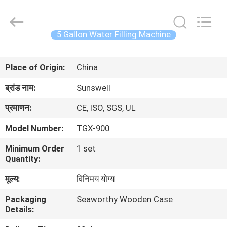
Zhangjiagang
Sunswell
Machinery
Co.,
Ltd..
5 Gallon Water Filling Machine
All
Rights
Reserved.
घर
Place of Origin:
China
उत्पादों
ब्रांड नाम:
Sunswell
प्रमाणन:
CE, ISO, SGS, UL
वीडियो
Model Number:
TGX-900
Minimum Order
1 set
हमारे
Quantity:
बारे
मूल्य:
विनिमय योग्य
में
Packaging
Seaworthy Wooden Case
Details:
कारखाना