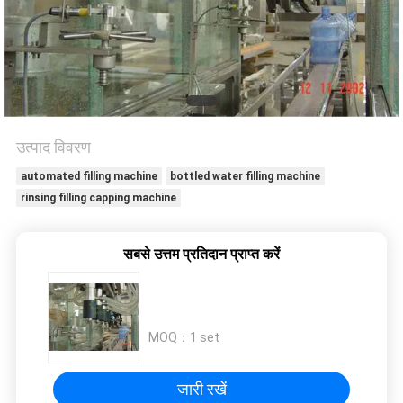
विनती
करे
साइटमैप
उत्पाद विवरण
PRIVACY
automated filling machine
bottled water filling machine
POLICY
rinsing filling capping machine
सबसे उत्तम प्रतिदान प्राप्त करें
MOQ：
1 set
जारी रखें